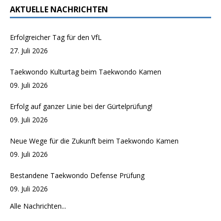
i
n
AKTUELLE NACHRICHTEN
o
-
n
N
Erfolgreicher Tag für den VfL
a
27. Juli 2026
v
i
Taekwondo Kulturtag beim Taekwondo Kamen
g
09. Juli 2026
a
Erfolg auf ganzer Linie bei der Gürtelprüfung!
t
09. Juli 2026
i
o
Neue Wege für die Zukunft beim Taekwondo Kamen
n
09. Juli 2026
Bestandene Taekwondo Defense Prüfung
09. Juli 2026
Alle Nachrichten...