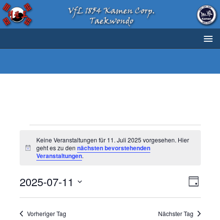
Keine Veranstaltungen für 11. Juli 2025 vorgesehen. Hier
geht es zu den
nächsten bevorstehenden
H
Veranstaltungen
.
i
n
w
A
V
2025-07-11
e
T
i
e
n
D
a
s
r
g
a
s
Vorheriger Tag
Nächster Tag
t
a