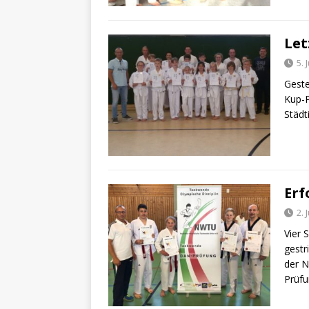
Let
5. 
Geste
Kup-P
Städt
Erf
2. 
Vier 
gestr
der N
Prüf