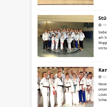
Stü
19
Siebe
am So
Wuppe
vorzu
Kam
12
Neue 
unser
Louis
Schw