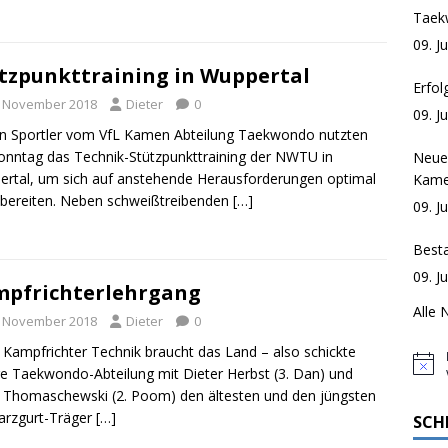
Taek
09. J
tzpunkttraining in Wuppertal
Erfol
. November 2018
Dieter
0
09. J
n Sportler vom VfL Kamen Abteilung Taekwondo nutzten
nntag das Technik-Stützpunkttraining der NWTU in
Neue
rtal, um sich auf anstehende Herausforderungen optimal
Kam
bereiten. Neben schweißtreibenden
[…]
09. J
Best
09. J
pfrichterlehrgang
Alle 
. November 2018
Dieter
0
Kampfrichter Technik braucht das Land – also schickte
H
e Taekwondo-Abteilung mit Dieter Herbst (3. Dan) und
i
 Thomaschewski (2. Poom) den ältesten und den jüngsten
n
arzgurt-Träger
[…]
w
SCH
e