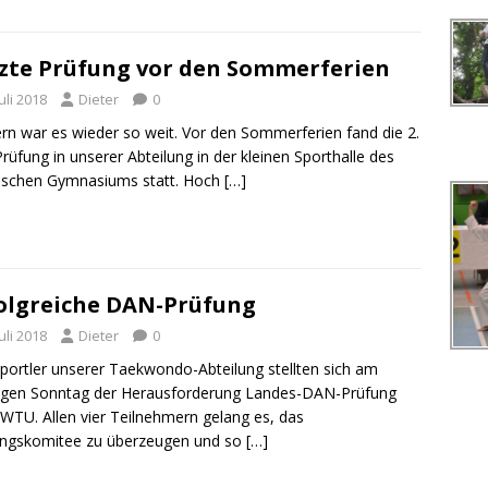
i
s
zte Prüfung vor den Sommerferien
Juli 2018
Dieter
0
rn war es wieder so weit. Vor den Sommerferien fand die 2.
rüfung in unserer Abteilung in der kleinen Sporthalle des
ischen Gymnasiums statt. Hoch
[…]
olgreiche DAN-Prüfung
Juli 2018
Dieter
0
Sportler unserer Taekwondo-Abteilung stellten sich am
igen Sonntag der Herausforderung Landes-DAN-Prüfung
WTU. Allen vier Teilnehmern gelang es, das
ungskomitee zu überzeugen und so
[…]