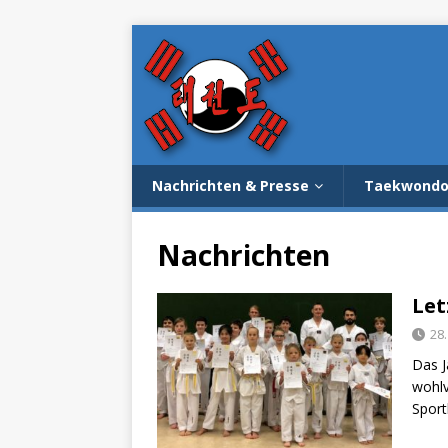
Nachrichten & Presse
Taekwond
Nachrichten
Let
28
Das J
wohlv
Sport