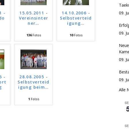
Taek
09. J
1 -
15.05.2011 -
14.10.2006 -
do
Vereinsinter
Selbstverteid
ner
…
igung
…
Erfol
09. J
136
Fotos
10
Fotos
Neue
Kam
09. J
Best
6 -
28.08.2005 -
09. J
ort
Selbstverteid
g
igung beim
…
Alle 
1
Fotos
SE
SE