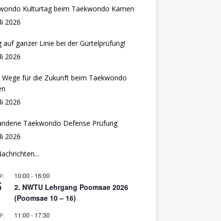
wondo Kulturtag beim Taekwondo Kamen
uli 2026
g auf ganzer Linie bei der Gürtelprüfung!
uli 2026
 Wege für die Zukunft beim Taekwondo
en
uli 2026
andene Taekwondo Defense Prüfung
uli 2026
Nachrichten...
10:00
-
16:00
P.
5
2. NWTU Lehrgang Poomsae 2026
(Poomsae 10 – 16)
11:00
-
17:30
P.