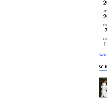
2
SE
2
OK
OK
1
Kalen
SCH