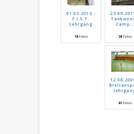
01.03.2013 -
23.09.201
F.I.S.T.
Taekwon
Lehrgang
Camp
…
18
Fotos
28
Fotos
12.08.200
Breitensp
lehrgan
61
Fotos