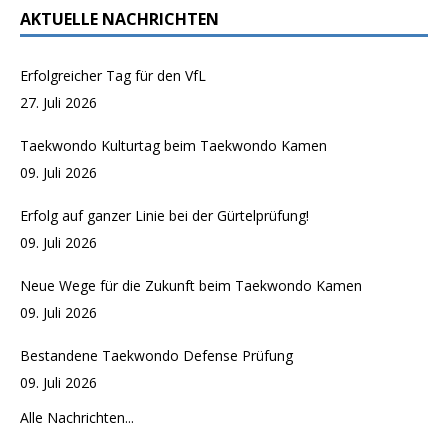
c
AKTUELLE NACHRICHTEN
a
h
t
t
e
Erfolgreicher Tag für den VfL
i
n
27. Juli 2026
o
-
n
Taekwondo Kulturtag beim Taekwondo Kamen
N
09. Juli 2026
a
v
Erfolg auf ganzer Linie bei der Gürtelprüfung!
i
09. Juli 2026
g
a
Neue Wege für die Zukunft beim Taekwondo Kamen
t
09. Juli 2026
i
Bestandene Taekwondo Defense Prüfung
o
09. Juli 2026
n
Alle Nachrichten...